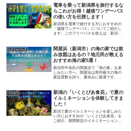
ーメンが特価で提供され、多くの人々が
電車を乗って新潟県を旅行するな
その他
並びます。家族で楽しめる味とテイクア
らこれがお得！越後ワンデーパス
ウトも充実しており、特製チャーシュー
の使い方を伝授します！
丼もおすすめです。
新潟県を電車で旅行する方におすすめの
「越後ワンデーパス」についてご紹介し
ます。このフリーパスを使えば、新潟県
の広範囲を1日中乗り放題で楽しめます。
料金やお得に乗れる旅行先を紹介してい
ます。
関屋浜（新潟市）の海の家では飲
おすすめのお店
み放題はあるの？地元民が教える
おすすめ海の家5選！
新潟市中央区の関屋浜で「海の家」を楽
しみたい方へ。関屋浜は県内最大の海の
家設置数を誇り、夏休みに最適です。飲
み放題やオシャレなお店が多数あり、友
達・家族・カップルで楽しめます。私が
実際に行って、店員に取材した結果など
新潟の「いくとぴあ食花」で夏の
その他
を紹介します。
イルミネーションを体験してきま
した！
新潟で夏のイルミネーションを楽しみた
い方におすすめの「いくとぴあ食花」を
ご紹介。期間限定のイルミネーション
は、子供と一緒に楽しめて、インスタ映
え間違いなし！花火以外の夏の夜の過ご