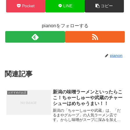
Pocket
LINE
コピー
pianonをフォローする
pianon
関連記事
新潟の味噌ラーメンといったらこ
おすすめのお店
こ！ちゃーしゅーや武蔵のチャー
シューはめちゃうまい！！
新潟の「ちゃーしゅーや武蔵」は、「だ
るまやグループ」の人気ラーメン店で
す。からし味噌がスープに深みを加え、
麺は自家製で新鮮さが際立ちます。6月3
日・4日のキャンペーンでは、から味噌ラ