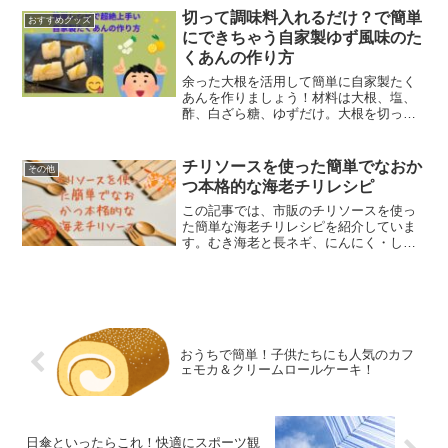
し方を探している方はぜひ訪れてみてく
切って調味料入れるだけ？で簡単
おすすめグッズ
ださい。
にできちゃう自家製ゆず風味のた
くあんの作り方
余った大根を活用して簡単に自家製たく
あんを作りましょう！材料は大根、塩、
酢、白ざら糖、ゆずだけ。大根を切って
調味料を加え、冷蔵庫で3日間漬けるだけ
で完成！白ざら糖と本物のゆずを使うの
がポイント。ほんのり甘く、ゆずの香り
チリソースを使った簡単でなおか
その他
がご飯にもお餅にもピッタリ。簡単で美
つ本格的な海老チリレシピ
味しいたくあん作り、ぜひお試しくださ
い！
この記事では、市販のチリソースを使っ
た簡単な海老チリレシピを紹介していま
す。むき海老と長ネギ、にんにく・しょ
うがを使い、片栗粉で下味をしっかりと
つけるのがポイント。短時間で本格的な
海老チリが完成します！炒めすぎに注意
しながら、プリプリの海老をお楽しみく
ださい。ビールのおつまみやご飯のお供
にぴったりな一品です。
おうちで簡単！子供たちにも人気のカフ
ェモカ＆クリームロールケーキ！
日傘といったらこれ！快適にスポーツ観