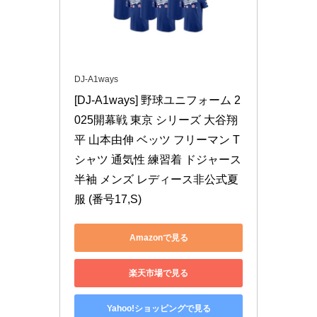
DJ-A1ways
[DJ-A1ways] 野球ユニフォーム 2
025開幕戦 東京 シリーズ 大谷翔
平 山本由伸 ベッツ フリーマン T
シャツ 通気性 練習着 ドジャース
半袖 メンズ レディース非公式夏
服 (番号17,S)
Amazonで見る
楽天市場で見る
Yahoo!ショッピングで見る